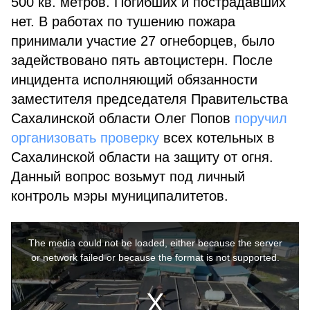
500 кв. метров. Погибших и пострадавших
нет. В работах по тушению пожара
принимали участие 27 огнеборцев, было
задействовано пять автоцистерн. После
инцидента исполняющий обязанности
заместителя председателя Правительства
Сахалинской области Олег Попов
поручил
организовать проверку
всех котельных в
Сахалинской области на защиту от огня.
Данный вопрос возьмут под личный
контроль мэры муниципалитетов.
This
is
a
The media could not be loaded, either because the server
modal
window.
or network failed or because the format is not supported.