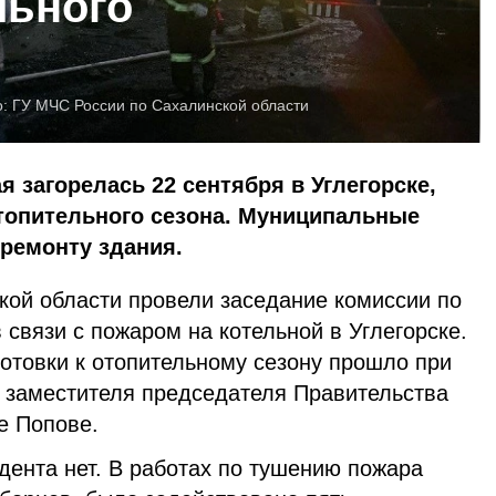
льного
о:
ГУ МЧС России по Сахалинской области
 загорелась 22 сентября в Углегорске,
отопительного сезона. Муниципальные
 ремонту здания.
кой области провели заседание комиссии по
связи с пожаром на котельной в Углегорске.
отовки к отопительному сезону прошло при
заместителя председателя Правительства
е Попове.
дента нет. В работах по тушению пожара