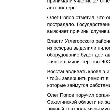
принимали участие 27 огне
автоцистерн.
Олег Попов отметил, что о
пострадало. Государствен
выясняет причины случивш
Власти Углегорского район
из резерва выделили пил
оборудование будет достав
заявки в министерство ЖК
Восстанавливать кровлю и
чтобы завершить ремонт в
которые займутся работам
Олег Попов поручил органи
Сахалинской области на за
личный контроль мэры му