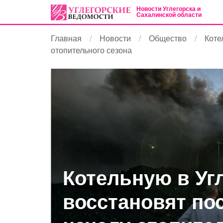
Новости Углегорска и
Сахалинской области
Главная
Новости
Общество
Коте
отопительного сезона
Котельную в Уг
восстановят по