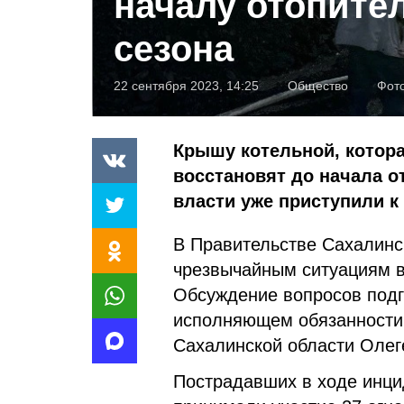
началу отопите
сезона
22 сентября 2023, 14:25
Общество
Фот
Крышу котельной, которая
восстановят до начала 
власти уже приступили к
В Правительстве Сахалинс
чрезвычайным ситуациям в 
Обсуждение вопросов подг
исполняющем обязанности 
Сахалинской области Олег
Пострадавших в ходе инци