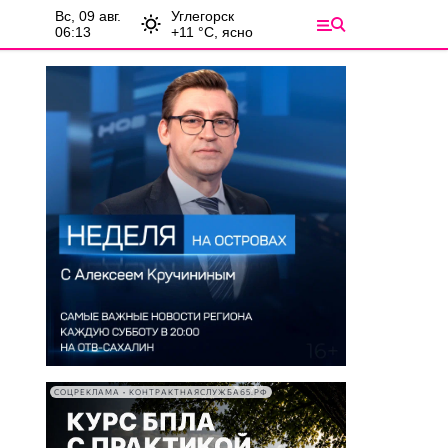
вс, 09 авг.
Углегорск
06:13
+
11
°С,
ясно
СОЦРЕКЛАМА • КОНТРАКТНАЯСЛУЖБА65.РФ