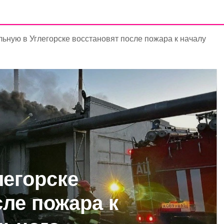
льную в Углегорске восстановят после пожара к началу
легорске
сле пожара к