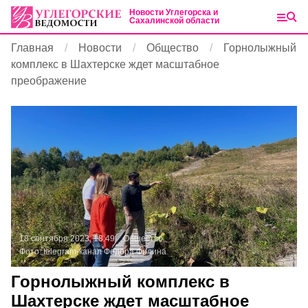
Новости Углегорска и
Сахалинской области
Главная
Новости
Общество
Горнолыжный
комплекс в Шахтерске ждет масштабное
преображение
18 сентября 2023, 18:49
Общество
Фото:
telegram-канал Федора Филина
Горнолыжный комплекс в
Шахтерске ждет масштабное