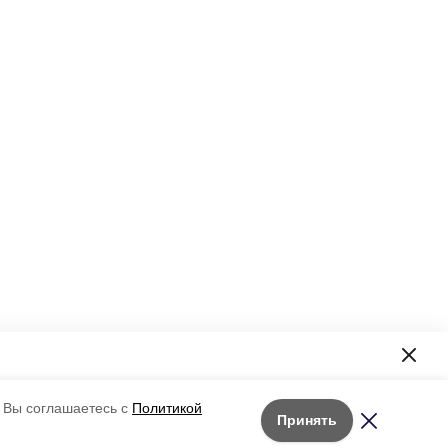
формация!
 Вы соглашаетесь с
Политикой
Принять
Лента новостей