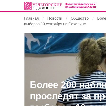
Новости Углегорска и
Сахалинской области
Главная
Новости
Общество
Боле
выборов 10 сентября на Сахалине
Более 200 набл
проследят за п