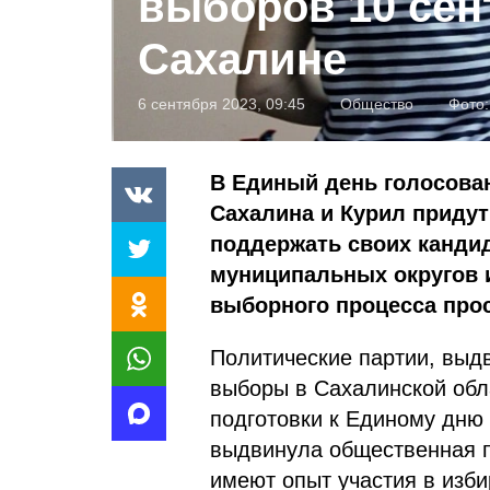
выборов 10 сен
Сахалине
6 сентября 2023, 09:45
Общество
Фото
В Единый день голосован
Сахалина и Курил придут
поддержать своих кандид
муниципальных округов 
выборного процесса про
Политические партии, выд
выборы в Сахалинской обл
подготовки к Единому дню
выдвинула общественная п
имеют опыт участия в изби