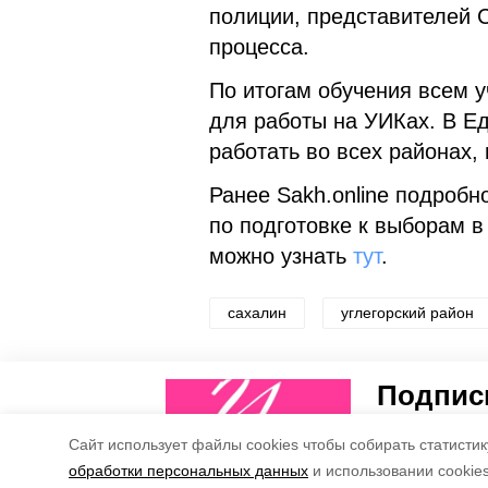
полиции, представителей 
процесса.
По итогам обучения всем 
для работы на УИКах. В Е
работать во всех районах,
Ранее Sakh.online подробн
по подготовке к выборам в
можно узнать
тут
.
сахалин
углегорский район
Понравилась статья?
Подписы
5
4
Рассказываем
Cайт использует файлы cookies чтобы собирать статистику
обработки персональных данных
и использовании cookie