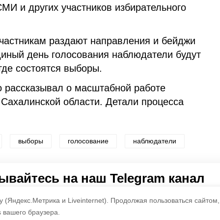
СМИ и других участников избирательного
участникам раздают направления и бейджи
диный день голосования наблюдатели будут
 где состоятся выборы.
о рассказывал о масштабной работе
 Сахалинской области. Детали процесса
выборы
голосование
наблюдатели
по оценке
3
пользователей
вайтесь на наш Telegram канал
3
2
1
 о главном в районе. Самая актуальная и достоверная ин
 (Яндекс.Метрика и Liveinternet).
Продолжая пользоваться сайтом,
s вашего браузера.