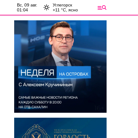
вс, 09 авг.
Углегорск
01:04
+
11
°С,
ясно