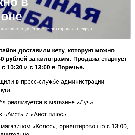
жно в
йоне
администрация Углегорского городского округа
 район доставили кету, которую можно
50 рублей за килограмм. Продажа стартует
с 10:30 и с 13:00 в Поречье.
щили в пресс-службе администрации
руга.
ба реализуется в магазине «Луч».
х «Аист» и «Аист плюс».
магазином «Колос», ориентировочно с 13:00,
олнительно.