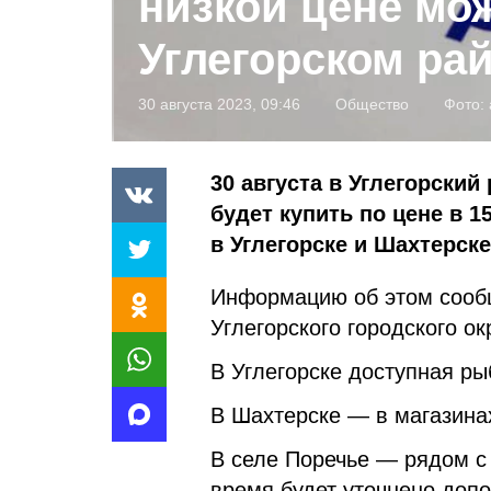
низкой цене мо
Углегорском ра
30 августа 2023, 09:46
Общество
Фото:
30 августа в Углегорский
будет купить по цене в 1
в Углегорске и Шахтерске 
Информацию об этом сооб
Углегорского городского ок
В Углегорске доступная ры
В Шахтерске — в магазина
В селе Поречье — рядом с 
время будет уточнено доп