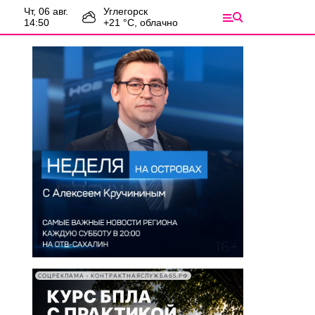
чт, 06 авг.
Углегорск
14:50
+
21
°С,
облачно
СОЦРЕКЛАМА • КОНТРАКТНАЯСЛУЖБА65.РФ