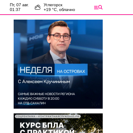
пт, 07 авг.
Углегорск
01:37
+
19
°С,
облачно
СОЦРЕКЛАМА • КОНТРАКТНАЯСЛУЖБА65.РФ