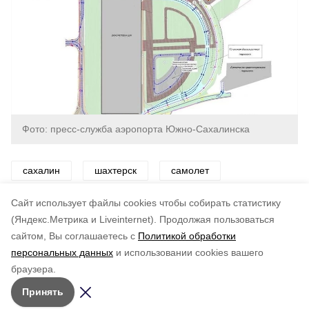
Фото: пресс-служба аэропорта Южно-Сахалинска
сахалин
шахтерск
самолет
аэропорт
Cайт использует файлы cookies чтобы собирать статистику
(Яндекс.Метрика и Liveinternet).
Продолжая пользоваться
сайтом, Вы соглашаетесь с
Политикой обработки
Подписывайтесь на наш Telegram
Понравилась статья?
персональных данных
и использовании cookies вашего
канал
по оценке
3
пользователей
браузера.
Рассказываем о главном в районе. Самая актуальная
5
4
3
2
1
Принять
и достоверная информация!