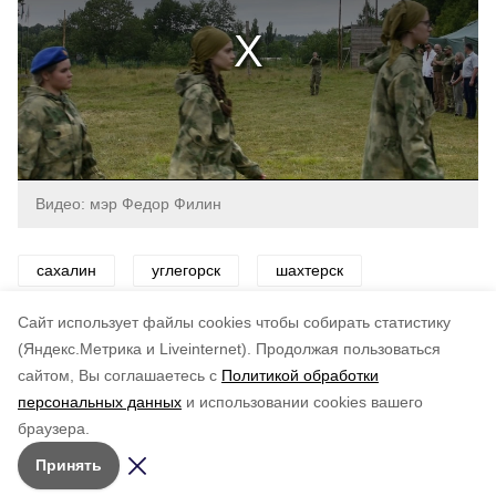
Видео: мэр Федор Филин
сахалин
углегорск
шахтерск
патриот
Cайт использует файлы cookies чтобы собирать статистику
(Яндекс.Метрика и Liveinternet).
Продолжая пользоваться
сайтом, Вы соглашаетесь с
Политикой обработки
Подписывайтесь на наш Telegram
Понравилась статья?
персональных данных
и использовании cookies вашего
канал
по оценке
5
пользователей
браузера.
Рассказываем о главном в районе. Самая актуальная
5
4
3
2
1
Принять
и достоверная информация!