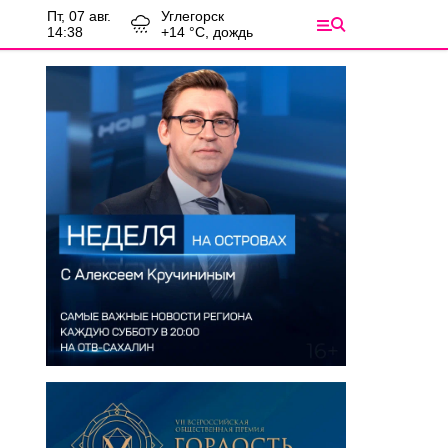
пт, 07 авг.
Углегорск
14:38
+
14
°С,
дождь