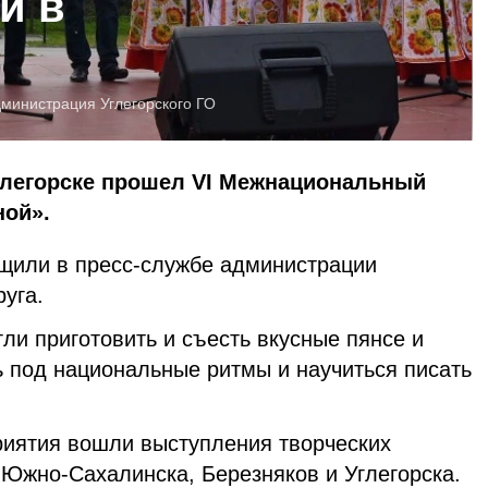
и в
министрация Углегорского ГО
глегорске прошел VI Межнациональный
ной».
щили в пресс-службе администрации
руга.
гли приготовить и съесть вкусные пянсе и
ь под национальные ритмы и научиться писать
риятия вошли выступления творческих
 Южно-Сахалинска, Березняков и Углегорска.