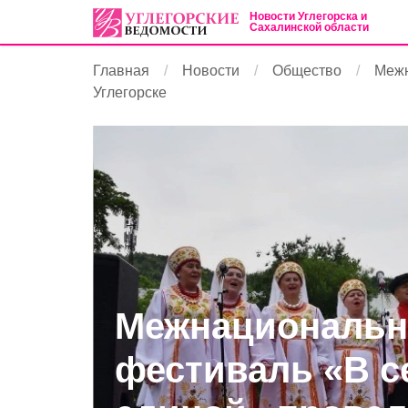
Новости Углегорска и
Сахалинской области
Главная
Новости
Общество
Межн
Углегорске
Межнациональ
фестиваль «В с