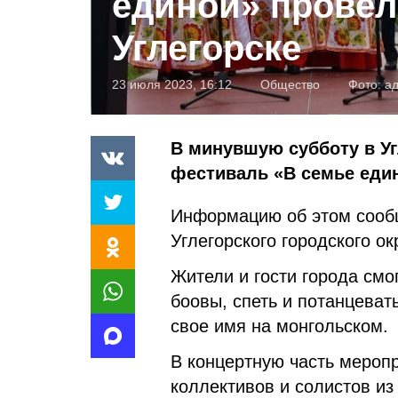
единой» провел
Углегорске
23 июля 2023, 16:12
Общество
Фото:
ад
В минувшую субботу в У
фестиваль «В семье еди
Информацию об этом сооб
Углегорского городского ок
Жители и гости города смо
боовы, спеть и потанцеват
свое имя на монгольском.
В концертную часть мероп
коллективов и солистов из