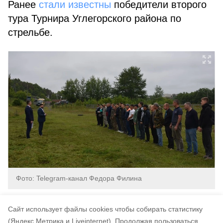
Ранее
стали известны
победители второго
тура Турнира Углегорского района по
стрельбе.
Фото: Telegram-канал Федора Филина
сахалин
углегорск
шахтерск
Cайт использует файлы cookies чтобы собирать статистику
(Яндекс.Метрика и Liveinternet).
Продолжая пользоваться