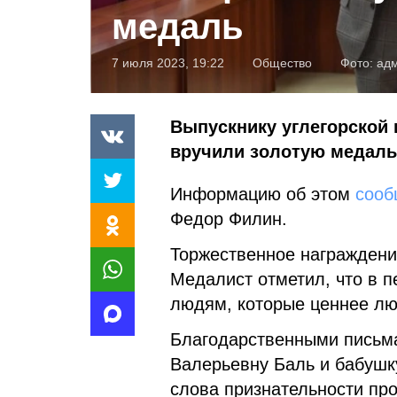
медаль
7 июля 2023, 19:22
Общество
Фото:
адм
Выпускнику углегорской
вручили золотую медаль
Информацию об этом
сооб
Федор Филин.
Торжественное награждени
Медалист отметил, что в 
людям, которые ценнее лю
Благодарственными письм
Валерьевну Баль и бабушк
слова признательности пр