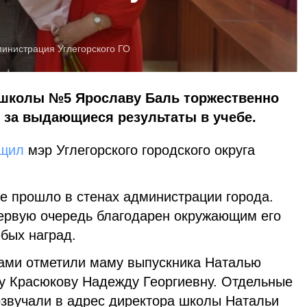
инистрация Углегорского ГО
 школы №5 Ярославу Баль торжественно
 за выдающиеся результаты в учебе.
щил
мэр Углегорского городского округа
е прошло в стенах администрации города.
первую очередь благодарен окружающим его
бых наград.
ами отметили маму выпускника Наталью
у Красюкову Надежду Георгиевну. Отдельные
озвучали в адрес директора школы Натальи