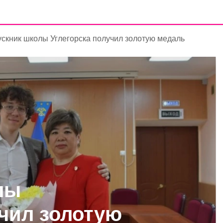
скник школы Углегорска получил золотую медаль
лы
учил золотую