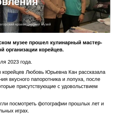
овления
егорский краеведческий музей
еском музее прошел кулинарный мастер-
ой организации корейцев.
ля 2023 года.
и корейцев Любовь Юрьевна Кан рассказала
ния вкусного папоротника и лопуха, после
которые присутствующие с удовольствием
огли посмотреть фотографии прошлых лет и
льных играх.