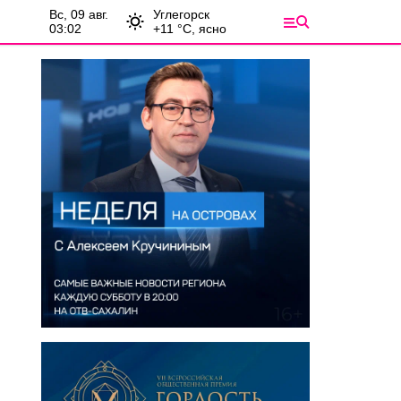
вс, 09 авг.
Углегорск
03:02
+
11
°С,
ясно