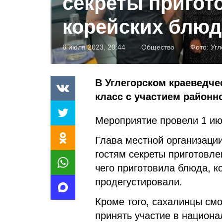
секреты пригот
корейских блюд
6 июля 2023, 20:44
Общество
Фото:
Угл
В Углегорском краеведч
класс с участием районн
Мероприятие провели 1 ию
Глава местной организаци
гостям секреты приготовле
чего приготовила блюда, 
продегустировали.
Кроме того, сахалинцы см
принять участие в национа