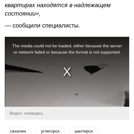
квартирах находятся в надлежащем
состоянии»,
— сообщили специалисты.
This
is
a
The media could not be loaded, either because the server
modal
window.
or network failed or because the format is not supported.
Видео: очевидец
сахалин
углегорск
шахтерск