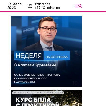
вс, 09 авг.
Углегорск
20:23
+
17
°С,
облачно
СОЦРЕКЛАМА • КОНТРАКТНАЯСЛУЖБА65.РФ