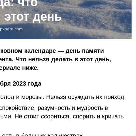
да: что
 этот день
pxhere.com
ерковном календаре — день памяти
та. Что нельзя делать в этот день,
ериале ниже.
бря 2023 года
холод и морозы. Нельзя осуждать их приход.
покойствие, разумность и мудрость в
ми. Не стоит ссориться, спорить и кричать
 есть в больших количествах.