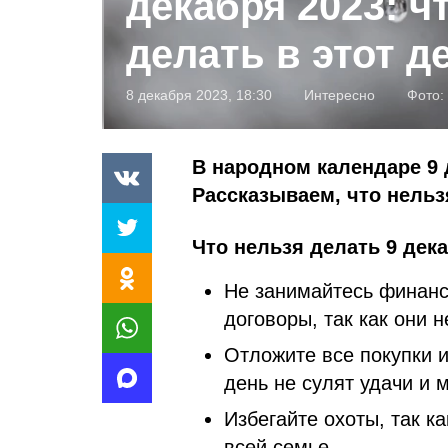
декабря 2023: ч
делать в этот д
8 декабря 2023, 18:30
Интересно
Фото:
В народном календаре 9 
Рассказываем, что нельзя
Что нельзя делать 9 дека
Не занимайтесь финанс
договоры, так как они н
Отложите все покупки и
день не сулят удачи и 
Избегайте охоты, так к
всей семье.