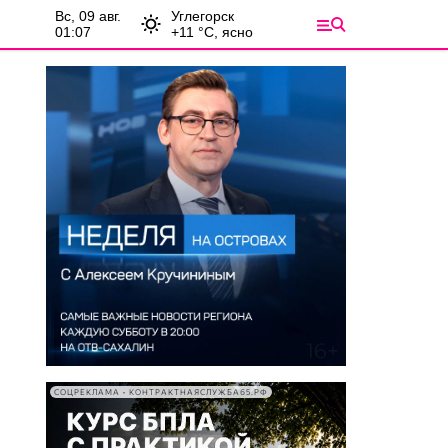
вс, 09 авг.
Углегорск
01:07
+
11
°С,
ясно
СОЦРЕКЛАМА • КОНТРАКТНАЯСЛУЖБА65.РФ