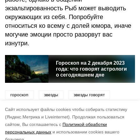
экзальтированность Рыб может выводить
окружающих из себя. Попробуйте
относиться ко всему с долей юмора, иначе
могучие эмоции просто разорвут вас
изнутри.
Гороскоп на 2 декабря 2023
года: что говорят астрологи
о сегодняшнем дне
гороскоп
звезды
звезды говорят
астролог
астрология
знаки зодиака
Cайт использует файлы cookies чтобы собирать статистику
(Яндекс.Метрика и Liveinternet).
Продолжая пользоваться
сайтом, Вы соглашаетесь с
Политикой обработки
Подписывайтесь на наш Telegram
Понравилась статья?
персональных данных
и использовании cookies вашего
канал
по оценке
4
пользователей
браузера.