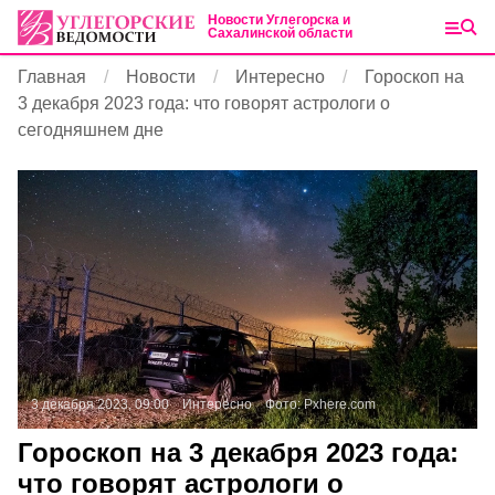
Новости Углегорска и
Сахалинской области
Главная
Новости
Интересно
Гороскоп на
3 декабря 2023 года: что говорят астрологи о
сегодняшнем дне
3 декабря 2023, 09:00
Интересно
Фото:
Pxhere.com
Гороскоп на 3 декабря 2023 года:
что говорят астрологи о