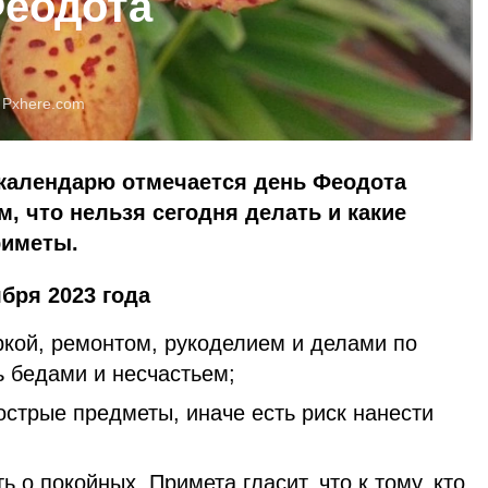
Феодота
:
Pxhere.com
 календарю отмечается день Феодота
, что нельзя сегодня делать и какие
риметы.
бря 2023 года
ркой, ремонтом, рукоделием и делами по
ь бедами и несчастьем;
острые предметы, иначе есть риск нанести
 о покойных. Примета гласит, что к тому, кто