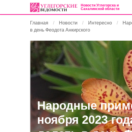
Новости Углегорска и
Сахалинской области
Главная
Новости
Интересно
Нар
в день Феодота Анкирского
Народные приме
ноября 2023 год