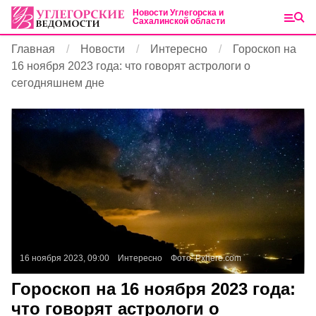
Новости Углегорска и
Сахалинской области
Главная
Новости
Интересно
Гороскоп на
16 ноября 2023 года: что говорят астрологи о
сегодняшнем дне
16 ноября 2023, 09:00
Интересно
Фото:
Pxhere.com
Гороскоп на 16 ноября 2023 года:
что говорят астрологи о