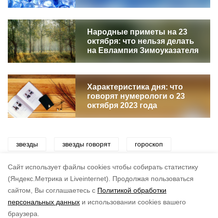
Народные приметы на 23
октября: что нельзя делать
на Евлампия Зимоуказателя
Характеристика дня: что
говорят нумерологи о 23
октября 2023 года
звезды
звезды говорят
гороскоп
знак зодиака
знаки зодиака
астрология
Cайт использует файлы cookies чтобы собирать статистику
(Яндекс.Метрика и Liveinternet).
Продолжая пользоваться
сайтом, Вы соглашаетесь с
Политикой обработки
Подписывайтесь на наш Telegram
Понравилась статья?
персональных данных
и использовании cookies вашего
канал
по оценке
4
пользователей
браузера.