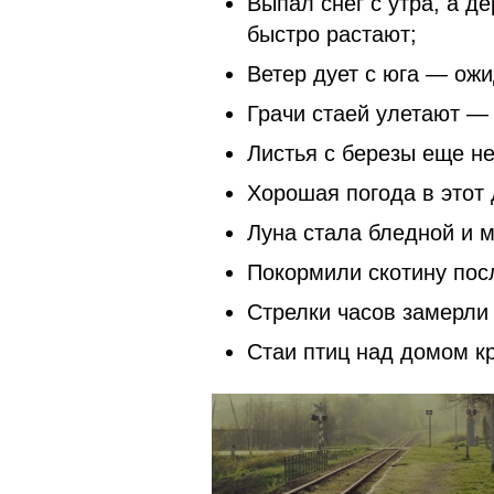
Выпал снег с утра, а д
быстро растают;
Ветер дует с юга — ож
Грачи стаей улетают —
Листья с березы еще не
Хорошая погода в этот 
Луна стала бледной и м
Покормили скотину посл
Стрелки часов замерли
Стаи птиц над домом к