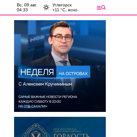
вс, 09 авг.
Углегорск
04:33
+
11
°С,
ясно