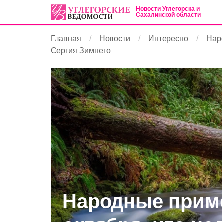
Новости Углегорска и
Сахалинской области
Главная
Новости
Интересно
Наро
Сергия Зимнего
Народные приме