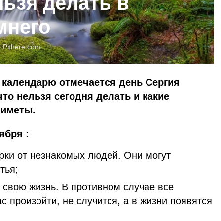
льзя делать в
мнего
:
Pxhere.com
 календарю отмечается день Сергия
что нельзя сегодня делать и какие
риметы.
ября :
рки от незнакомых людей. Они могут
тья;
 свою жизнь. В противном случае все
ас произойти, не случится, а в жизни появятся