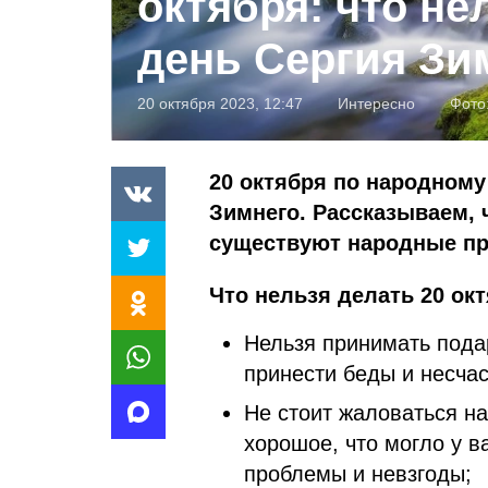
октября: что не
день Сергия Зи
20 октября 2023, 12:47
Интересно
Фото
20 октября по народному
Зимнего. Рассказываем, 
существуют народные п
Что нельзя делать 20 окт
Нельзя принимать пода
принести беды и несчас
Не стоит жаловаться на
хорошое, что могло у в
проблемы и невзгоды;