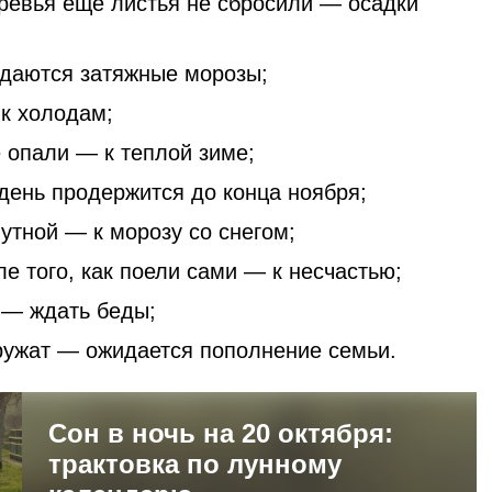
еревья еще листья не сбросили — осадки
идаются затяжные морозы;
 к холодам;
 опали — к теплой зиме;
день продержится до конца ноября;
утной — к морозу со снегом;
е того, как поели сами — к несчастью;
 — ждать беды;
ружат — ожидается пополнение семьи.
Сон в ночь на 20 октября:
трактовка по лунному