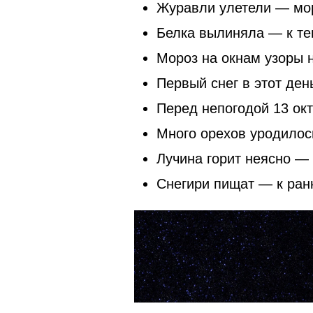
Журавли улетели — мор
Белка вылиняла — к те
Мороз на окнам узоры н
Первый снег в этот ден
Перед непогодой 13 окт
Много орехов уродилос
Лучина горит неясно — 
Снегири пищат — к ран