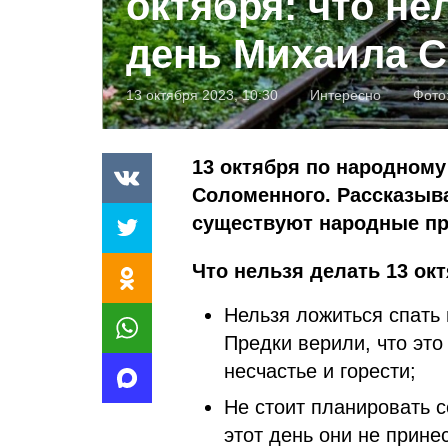
октября: что не
день Михаила 
13 октября 2023, 10:30
Интересно
Фото
13 октября по народном
Соломенного. Рассказыва
существуют народные п
Что нельзя делать 13 ок
Нельзя ложиться спать 
Предки верили, что это 
несчастье и горести;
Не стоит планировать с
этот день они не прине