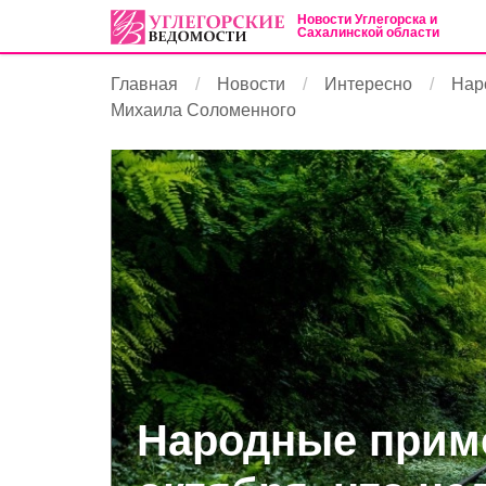
Новости Углегорска и
Сахалинской области
Главная
Новости
Интересно
Наро
Михаила Соломенного
Народные приме