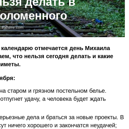
льзя делать в
Соломенного
:
Pxhere.com
у календарю отмечается день Михаила
ем, что нельзя сегодня делать и какие
риметы.
тября:
на старом и грязном постельном белье.
отпугнет удачу, а человека будет ждать
ерьезные дела и браться за новые проекты. В
сут ничего хорошего и закончатся неудачей;