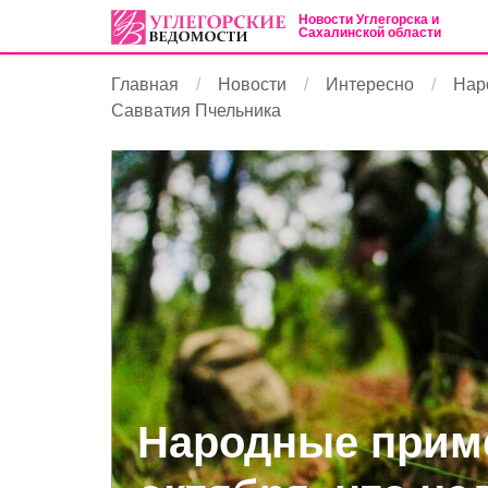
Новости Углегорска и
Сахалинской области
Главная
Новости
Интересно
Наро
Савватия Пчельника
Народные приме