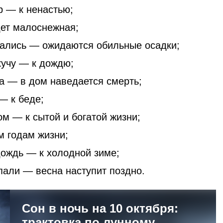
р — к ненастью;
ет малоснежная;
чались — ожидаются обильные осадки;
кучу — к дождю;
а — в дом наведается смерть;
— к беде;
ом — к сытой и богатой жизни;
м годам жизни;
дождь — к холодной зиме;
опали — весна наступит поздно.
Сон в ночь на 10 октября:
трактовка по лунному