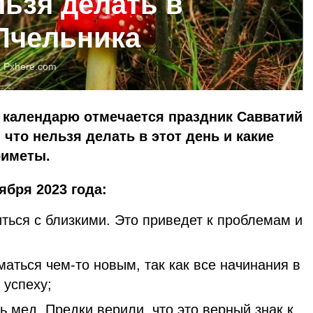
льзя делать в
Пчельника
:
Pxhere.com
 календарю отмечается праздник Савватий
что нельзя делать в этот день и какие
риметы.
ября 2023 года:
иться с близкими. Это приведет к проблемам и
маться чем-то новым, так как все начинания в
 успеху;
 мед. Предки верили, что это верный знак к