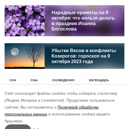
Народные приметы на 9
октября: что нельзя делать
в праздник Иоанна
Богослова
Убытки Весов и конфликты
Козерогов: гороскоп на 9
октября 2023 года
сон
сны
сноведения
календарь
сонник
судьба
предсказания
Cайт использует файлы cookies чтобы собирать статистику
(Яндекс.Метрика и Liveinternet).
Продолжая пользоваться
сайтом, Вы соглашаетесь с
Политикой обработки
Подписывайтесь на наш Telegram
Понравилась статья?
персональных данных
и использовании cookies вашего
канал
по оценке
5
пользователей
браузера.
Рассказываем о главном в районе. Самая актуальная
5
4
3
2
1