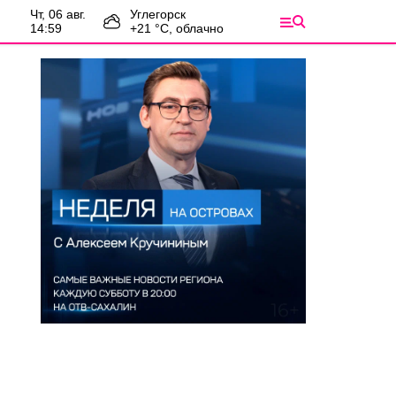
чт, 06 авг.
Углегорск
14:59
+
21
°С,
облачно