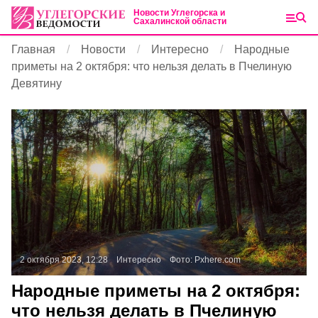
Новости Углегорска и
Сахалинской области
Главная
Новости
Интересно
Народные
приметы на 2 октября: что нельзя делать в Пчелиную
Девятину
2 октября 2023, 12:28
Интересно
Фото:
Pxhere.com
Народные приметы на 2 октября:
что нельзя делать в Пчелиную