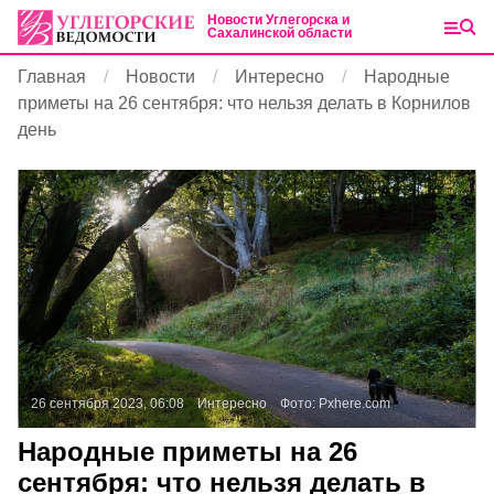
Новости Углегорска и
Сахалинской области
Главная
Новости
Интересно
Народные
приметы на 26 сентября: что нельзя делать в Корнилов
день
26 сентября 2023, 06:08
Интересно
Фото:
Pxhere.com
Народные приметы на 26
сентября: что нельзя делать в