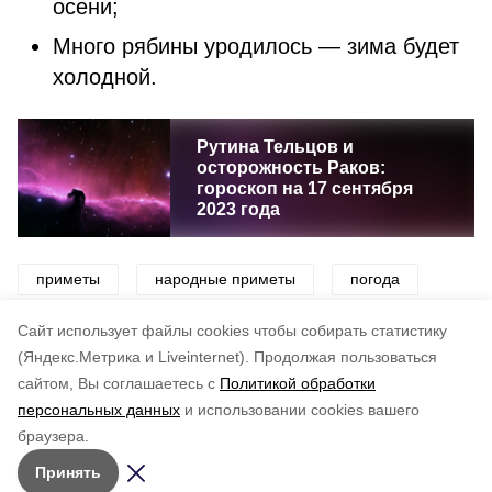
осени;
Много рябины уродилось — зима будет
холодной.
Рутина Тельцов и
осторожность Раков:
гороскоп на 17 сентября
2023 года
приметы
народные приметы
погода
предки
Cайт использует файлы cookies чтобы собирать статистику
(Яндекс.Метрика и Liveinternet).
Продолжая пользоваться
сайтом, Вы соглашаетесь с
Политикой обработки
Подписывайтесь на наш Telegram
Понравилась статья?
персональных данных
и использовании cookies вашего
канал
по оценке
4
пользователей
браузера.
Рассказываем о главном в районе. Самая актуальная
5
4
3
2
1
Принять
и достоверная информация!