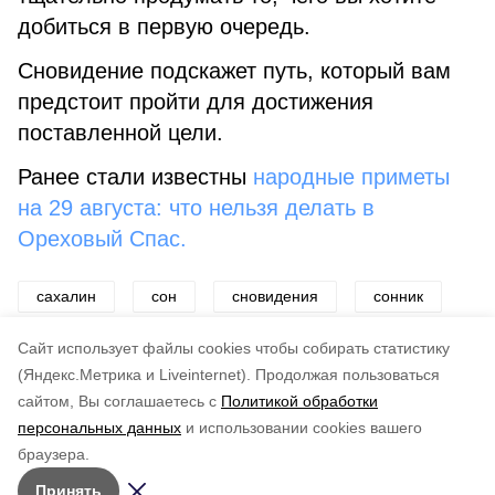
добиться в первую очередь.
Сновидение подскажет путь, который вам
предстоит пройти для достижения
поставленной цели.
Ранее стали известны
народные приметы
на 29 августа: что нельзя делать в
Ореховый Спас.
сахалин
сон
сновидения
сонник
луна
календарь
Cайт использует файлы cookies чтобы собирать статистику
(Яндекс.Метрика и Liveinternet).
Продолжая пользоваться
сайтом, Вы соглашаетесь с
Политикой обработки
Подписывайтесь на наш Telegram
Понравилась статья?
персональных данных
и использовании cookies вашего
канал
по оценке
3
пользователей
браузера.
Рассказываем о главном в районе. Самая актуальная
5
4
3
2
1
Принять
и достоверная информация!