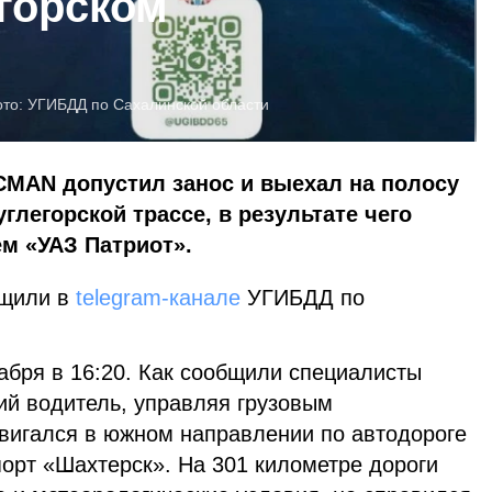
егорском
ото:
УГИБДД по Сахалинской области
CMAN допустил занос и выехал на полосу
глегорской трассе, в результате чего
м «УАЗ Патриот».
бщили в
telegram-канале
УГИБДД по
абря в 16:20. Как сообщили специалисты
ий водитель, управляя грузовым
игался в южном направлении по автодороге
порт «Шахтерск». На 301 километре дороги