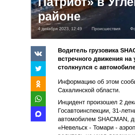
Патриот» в Угл
районе
4 декабря 2023, 12:49
Происшествия
Ф
Водитель грузовика SHA
встречного движения на у
столкнулся с автомобиле
Информацию об этом соо
Сахалинской области.
Инцидент произошел 2 дек
Госавтоинспекции, 31-летн
автомобилем SHACMAN, дв
«Невельск - Томари - аэро