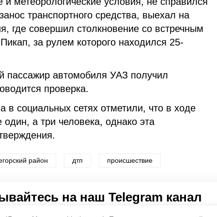
 и метеорологические условия, не справился
занос транспортного средства, выехал на
ия, где совершил столкновение со встречным
Пикап, за рулем которого находился 25-
ий пассажир автомобиля УАЗ получил
оводится проверка.
а в социальных сетях отметили, что в ходе
 один, а три человека, однако эта
тверждения.
егорский район
дтп
происшествие
по оценке
4
пользователей
вайтесь на наш Telegram канал
3
2
1
 о главном в районе. Самая актуальная и достоверная ин