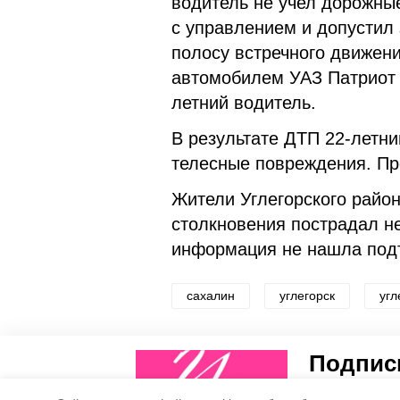
водитель не учел дорожные
с управлением и допустил 
полосу встречного движен
автомобилем УАЗ Патриот 
летний водитель.
В результате ДТП 22-летн
телесные повреждения. Пр
Жители Углегорского район
столкновения пострадал не
информация не нашла под
сахалин
углегорск
угл
Понравилась статья?
Подписы
5
4
Рассказываем