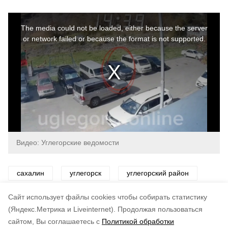
This
is
a
The media could not be loaded, either because the server
modal
window.
or network failed or because the format is not supported.
Видео: Углегорские ведомости
сахалин
углегорск
углегорский район
происшествие
Cайт использует файлы cookies чтобы собирать статистику
(Яндекс.Метрика и Liveinternet).
Продолжая пользоваться
сайтом, Вы соглашаетесь с
Политикой обработки
Подписывайтесь на наш Telegram