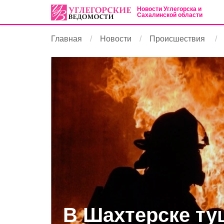
Новости Углегорска и
Сахалинской области
Главная
Новости
Происшествия
В Шахтерске т