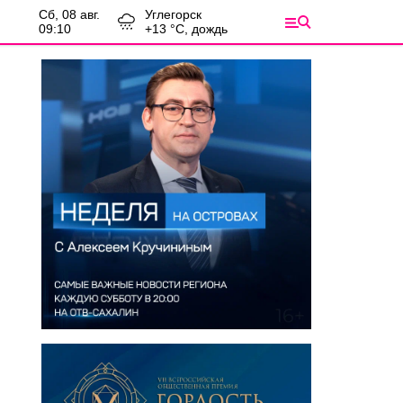
сб, 08 авг.
Углегорск
09:10
+
13
°С,
дождь