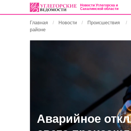
Новости Углегорска и
Сахалинской области
Главная
Новости
Происшествия
районе
Аварийное отк