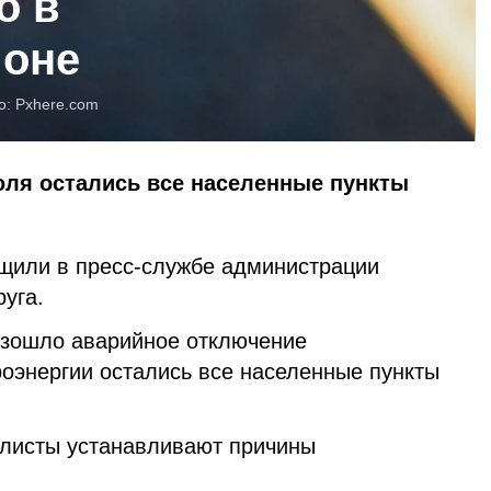
о в
йоне
о:
Pxhere.com
юля остались все населенные пункты
щили в пресс-службе администрации
руга.
изошло аварийное отключение
роэнергии остались все населенные пункты
листы устанавливают причины