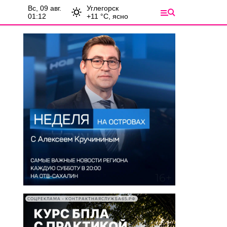
вс, 09 авг.
Углегорск
01:12
+
11
°С,
ясно
СОЦРЕКЛАМА • КОНТРАКТНАЯСЛУЖБА65.РФ