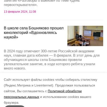
занятия «Разговоры о важном» по теме «День
первооткрывателя».
13 февраля 2024, 11:08
В школе села Бошняково прошел
кинолекторий «Вдохновляясь
наукой»
В 2024 году отмечают 300-летие Российской академии
наук, главная дата юбилея — 8 февраля. В этот день для
обучающихся школы села Бошняково провели
увлекательное занятие, в ходе которого ребята узнали
много нового.
10 февраля 2024, 01:33
Cайт использует файлы cookies чтобы собирать статистику
(Яндекс.Метрика и Liveinternet).
Продолжая пользоваться
сайтом, Вы соглашаетесь с
Политикой обработки
Подписывайтесь на наш Telegram
персональных данных
и использовании cookies вашего
канал
браузера.
Рассказываем о главном в районе. Самая актуальная