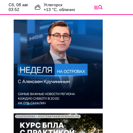
сб, 08 авг.
Углегорск
03:52
+
13
°С,
облачно
СОЦРЕКЛАМА • КОНТРАКТНАЯСЛУЖБА65.РФ