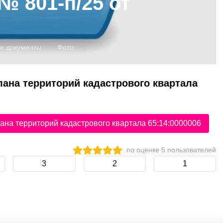
№ 801-п/25 от
е документы
Фото:
ана территорий кадастрового квартала
ана территорий кадастрового квартала 65:14:0000006
по оценке
5
пользователей
3
2
1