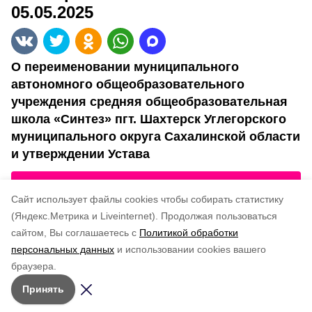
05.05.2025
О переименовании муниципального
автономного общеобразовательного
учреждения средняя общеобразовательная
школа «Синтез» пгт. Шахтерск Углегорского
муниципального округа Сахалинской области
и утверждении Устава
Постановление администрации Углегорского
Cайт использует файлы cookies чтобы собирать статистику
МО № 389-п/25 от 05.05.2025
(Яндекс.Метрика и Liveinternet).
Продолжая пользоваться
сайтом, Вы соглашаетесь с
Политикой обработки
Подписывайтесь на наш Telegram
Понравилась статья?
персональных данных
и использовании cookies вашего
канал
по оценке
3
пользователей
браузера.
5
4
3
2
1
Рассказываем о главном в районе. Самая актуальная
Принять
и достоверная информация!