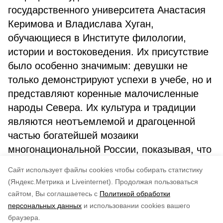
государственного университета Анастасия
Керимова и Владислава Хуган,
обучающиеся в Институте филологии,
истории и востоковедения. Их присутствие
было особенно значимым: девушки не
только демонстрируют успехи в учебе, но и
представляют коренные малочисленные
народы Севера. Их культура и традиции
являются неотъемлемой и драгоценной
частью богатейшей мозаики
многонациональной России, показывая, что
истинное единство рождается из гармонии
Cайт использует файлы cookies чтобы собирать статистику
множества уникальных голосов.
(Яндекс.Метрика и Liveinternet).
Продолжая пользоваться
сайтом, Вы соглашаетесь с
Политикой обработки
Подписывайтесь на наш Telegram
Понравилась статья?
персональных данных
и использовании cookies вашего
канал
по оценке
4
пользователей
браузера.