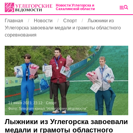
Новости Углегорска и
Сахалинской области
Главная
Новости
Спорт
Лыжники из
Углегорска завоевали медали и грамоты областного
соревнования
21 июня 2023, 23:12
Спорт
Фото:
Telegram-канал “Углегорские ведомости”
Лыжники из Углегорска завоевали
медали и грамоты областного