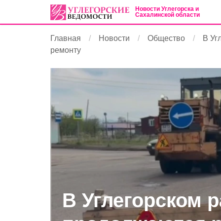
Новости Углегорска и
Сахалинской области
Главная
Новости
Общество
В Уг
ремонту
В Углегорском 