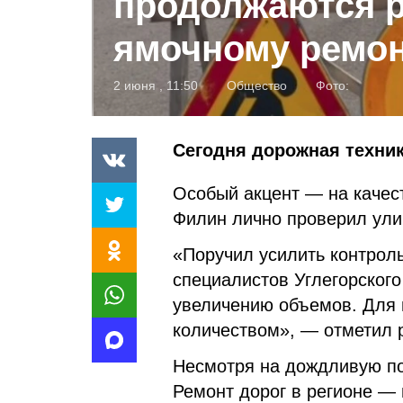
продолжаются 
ямочному ремо
2 июня , 11:50
Общество
Фото:
Сегодня дорожная техник
Особый акцент — на качес
Филин лично проверил улиц
«Поручил усилить контрол
специалистов Углегорског
увеличению объемов. Для м
количеством», — отметил 
Несмотря на дождливую по
Ремонт дорог в регионе —