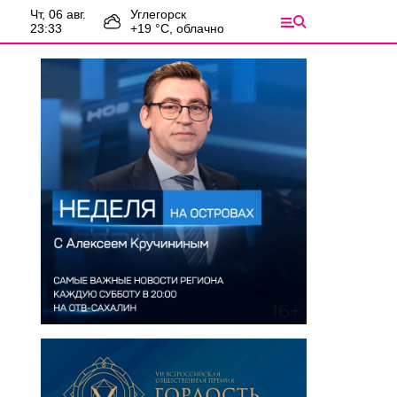
чт, 06 авг.
Углегорск
23:33
+
19
°С,
облачно