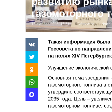
развитию рынк
газомоторного 
16 октября 2025, 16:31
Общество
Фото
Такая информация была 
Госсовета по направлени
на полях XIV Петербургс
Улучшение экологической 
Основная тема заседания 
газомоторного топлива в с
утвердило соответствующу
2035 года. Цель – увеличе
газомоторном топливе, со