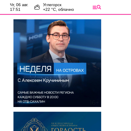
чт, 06 авг.
Углегорск
17:51
+
22
°С,
облачно