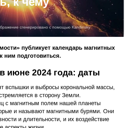
ь, к чему
бражение сгенерировано с помощью Kandinsky
омости» публикует календарь магнитных
 к ним подготовиться.
в июне 2024 года: даты
ят вспышки и выбросы корональной массы,
стремляется в сторону Земли.
иц с магнитным полем нашей планеты
орые и называют магнитными бурями. Они
вности и длительности, и их воздействие
е аспекты жизни.