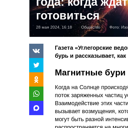
года: когда ждат
готовиться
28 мая 2024, 16:18
Общество
Фото:
Изо
Газета «Углегорские вед
бурь и рассказывает, как
Магнитные бури 
Когда на Солнце происход
поток заряженных частиц у
Взаимодействие этих част
вызывает возмущения, кот
могут быть разной интенси
распространяется на многи