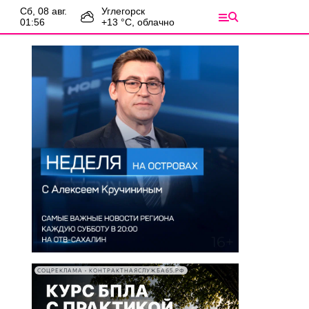
сб, 08 авг.
Углегорск
01:56
+
13
°С,
облачно
СОЦРЕКЛАМА • КОНТРАКТНАЯСЛУЖБА65.РФ