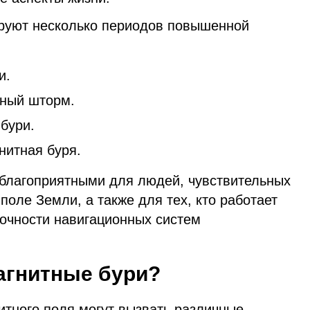
ируют несколько периодов повышенной
и.
ьный шторм.
бури.
нитная буря.
еблагоприятными для людей, чувствительных
поле Земли, а также для тех, кто работает
точности навигационных систем
агнитные бури?
тного поля могут вызвать различные