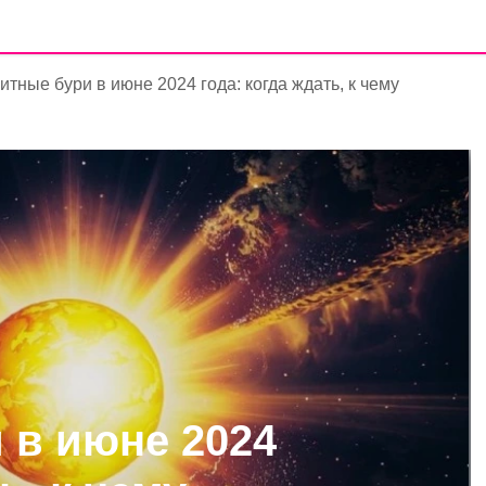
итные бури в июне 2024 года: когда ждать, к чему
 в июне 2024