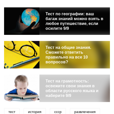
Тест по географии: ваш
багаж знаний можно взять в
любое путешествие, если
осилите 9/9
Тест на общие знания.
Сможете ответить
правильно на все 10
вопросов?
Тест на грамотность:
освежите свои знания в
области русского языка и
наберите 9/9
тест
история
ссср
развлечения