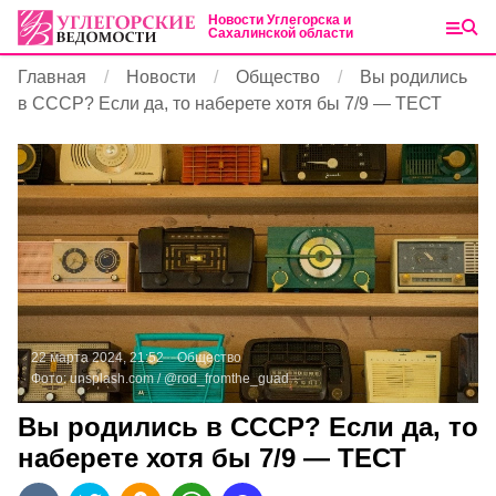
Новости Углегорска и
Сахалинской области
Главная
Новости
Общество
Вы родились
в СССР? Если да, то наберете хотя бы 7/9 — ТЕСТ
22 марта 2024, 21:52
Общество
Фото:
unsplash.com
/ @rod_fromthe_guad
Вы родились в СССР? Если да, то
наберете хотя бы 7/9 — ТЕСТ