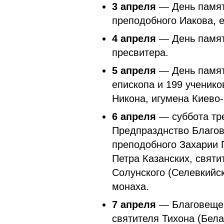
3 апреля
— День памят
преподобного Иакова, е
4 апреля
— День памят
пресвитера.
5 апреля
— День памят
епископа и 199 ученико
Никона, игумена Киево-
6 апреля
— суббота тре
Предпразднство Благов
преподобного Захарии 
Петра Казанских, святи
Солунского (Селевкийск
монаха.
7 апреля
— Благовещен
святителя Тихона (Бела