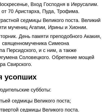
оскресенье, Вход Господня в Иерусалим.
 от 70 Аристарха, Пуда, Трофима.
растной седмицы Великого поста. Великий
яти мучениц Агапии, Ирины и Хионии.
орник. День памяти преподобного Акакия,
, священномученика Симеона
па Персидского, и с ним, а также
игумена Соловецкого. Обретение мощей
ра Свирского.
я усопших
Родительские субботы:
тьей седмицы Великого поста;
етвертой седмицы Великого поста.