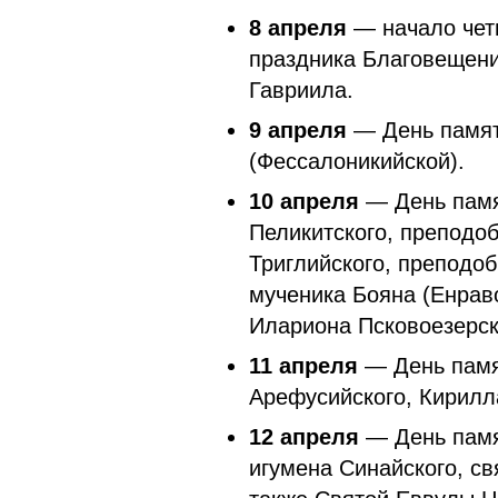
8 апреля
— начало чет
праздника Благовещени
Гавриила.
9 апреля
— День памят
(Фессалоникийской).
10 апреля
— День памя
Пеликитского, преподо
Триглийского, преподоб
мученика Бояна (Енраво
Илариона Псковоезерско
11 апреля
— День памя
Арефусийского, Кирилла
12 апреля
— День памя
игумена Синайского, св