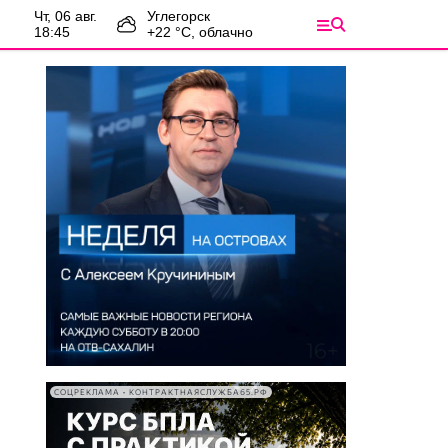
чт, 06 авг.
Углегорск
18:45
+
22
°С,
облачно
СОЦРЕКЛАМА • КОНТРАКТНАЯСЛУЖБА65.РФ