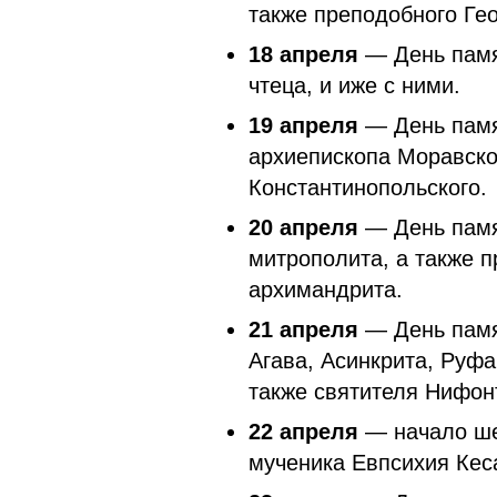
также преподобного Ге
18 апреля
— День памя
чтеца, и иже с ними.
19 апреля
— День памя
архиепископа Моравског
Константинопольского.
20 апреля
— День памя
митрополита, а также 
архимандрита.
21 апреля
— День памят
Агава, Асинкрита, Руфа
также святителя Нифонт
22 апреля
— начало ше
мученика Евпсихия Кеса