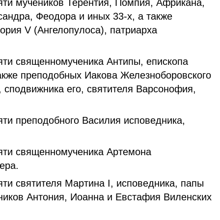
ти мучеников Терентия, Помпия, Африкана,
андра, Феодора и иных 33-х, а также
ория V (Ангелопулоса), патриарха
ти священномученика Антипы, епископа
также преподобных Иакова Железноборовского
, сподвижника его, святителя Варсонофия,
ти преподобного Василия исповедника,
ти священномученика Артемона
ера.
и святителя Мартина I, исповедника, папы
еников Антония, Иоанна и Евстафия Виленских