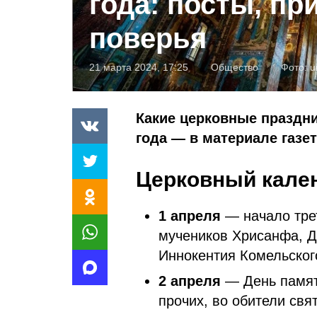
года: посты, пр
поверья
21 марта 2024, 17:25
Общество
Фото:
u
Какие церковные праздни
года — в материале газе
Церковный кален
1 апреля
— начало трет
мучеников Хрисанфа, Да
Иннокентия Комельског
2 апреля
— День памят
прочих, во обители свя