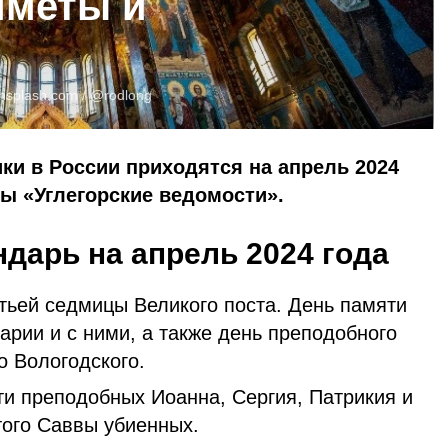
иметы и
nsplash.com
/ @rodlong
ки в России приходятся на апрель 2024
ты «Углегорские ведомости».
дарь на апрель 2024 года
ьей седмицы Великого поста. День памяти
рии и с ними, а также день преподобного
о Вологодского.
и преподобных Иоанна, Сергия, Патрикия и
того Саввы убиенных.