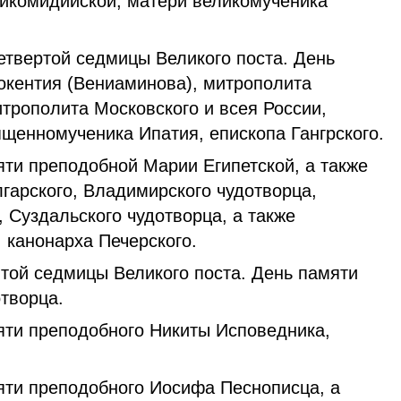
икомидийской, матери великомученика
твертой седмицы Великого поста. День
окентия (Вениаминова), митрополита
трополита Московского и всея России,
ященномученика Ипатия, епископа Гангрского.
ти преподобной Марии Египетской, а также
гарского, Владимирского чудотворца,
 Суздальского чудотворца, а также
 канонарха Печерского.
той седмицы Великого поста. День памяти
творца.
ти преподобного Никиты Исповедника,
ти преподобного Иосифа Песнописца, а