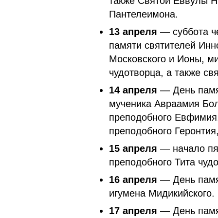
также Святой Еввулы Н
Пантелеимона.
13 апреля
— суббота че
памяти святителей Инн
Московского и Ионы, ми
чудотворца, а также св
14 апреля
— День памя
мученика Авраамия Бол
преподобного Евфимия,
преподобного Геронтия,
15 апреля
— начало пя
преподобного Тита чудо
16 апреля
— День памя
игумена Мидикийского.
17 апреля
— День памя