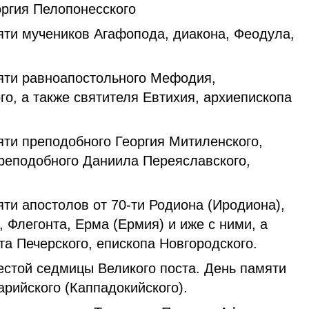
оргия Пелопонесского
ти мучеников Агафопода, диакона, Феодула,
ти равноапостольного Мефодия,
о, а также святителя Евтихия, архиепископа
ти преподобного Георгия Митиленского,
преподобного Даниила Переяславского,
и апостолов от 70-ти Родиона (Иродиона),
, Флегонта, Ерма (Ермия) и иже с ними, а
а Печерского, епископа Новгородского.
стой седмицы Великого поста. День памяти
рийского (Каппадокийского).