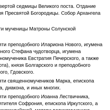
вертой седмицы Великого поста. Отдание
я Пресвятой Богородицы. Собор Архангела
и мученицы Матроны Солунской
ти преподобного Илариона Нового, игумена
бного Стефана чудотворца, игумена
номученика Евстратия Печерского, а также
та), князя Болгарского и преподобного
го, Гдовского.
ти священномучеников Марка, епископа
, диакона, и иных многих.
ти преподобного Иоанна Лествичника,
ятителя Софрония, епископа Иркутского, а