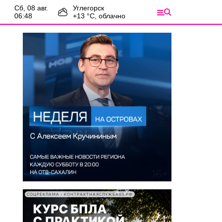
сб, 08 авг.
Углегорск
06:48
+
13
°С,
облачно
СОЦРЕКЛАМА • КОНТРАКТНАЯСЛУЖБА65.РФ