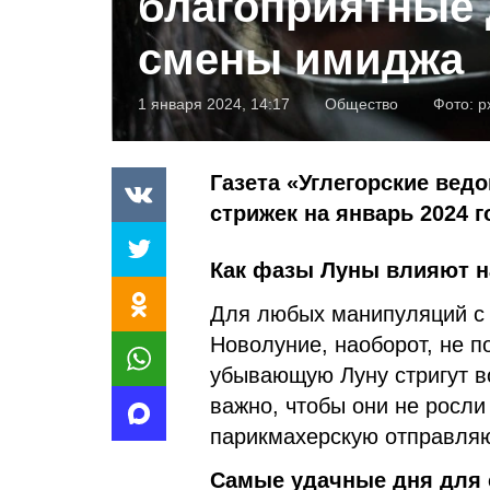
благоприятные 
смены имиджа
1 января 2024, 14:17
Общество
Фото:
p
Газета «Углегорские вед
стрижек на январь 2024 г
Как фазы Луны влияют н
Для любых манипуляций с 
Новолуние, наоборот, не п
убывающую Луну стригут во
важно, чтобы они не росли
парикмахерскую отправляю
Самые удачные дня для с