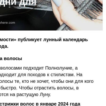
дни для
xhere.com
омости» публикует лунный календарь
ода.
а волосы
волосами подходит Полнолуние, а
одходит для походов к стилистам. На
лосы те, кто не хочет, чтобы они для кого
 быстро. Чтобы отрастить волосы, в
тся на растущую Луну.
трижки волос в январе 2024 года