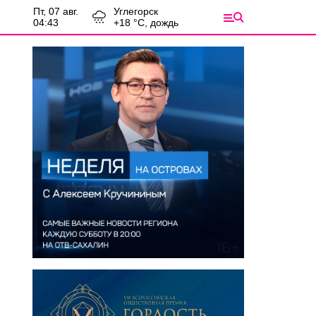
пт, 07 авг.
Углегорск
04:43
+
18
°С,
дождь