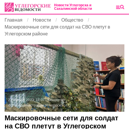
Новости Углегорска и
Сахалинской области
Главная
Новости
Общество
Маскировочные сети для солдат на СВО плетут в
Углегорском районе
22 ноября 2023, 18:07
Общество
Фото:
администрация Углегорского ГО
Маскировочные сети для солдат
на СВО плетут в Углегорском