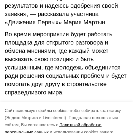
результатов и надеюсь одобрения своей
заявки», — рассказала участница
«Движения Первых» Мария Мартын.
Во время мероприятия будет работать
площадка для открытого разговора и
обмена мнениями, где каждый может
высказать свою позицию и быть
услышанным, где молодежь объединится
ради решения социальных проблем и будет
помогать друг другу в строительстве
справедливого мира.
Фестиваль не будет ограничен основной
Cайт использует файлы cookies чтобы собирать статистику
площадкой. Молодые люди из других
(Яндекс.Метрика и Liveinternet).
Продолжая пользоваться
стран смогут поучаствовать в нем онлайн.
сайтом, Вы соглашаетесь с
Политикой обработки
Подписывайтесь на наш Telegram
персональных данных
и использовании cookies вашего
канал