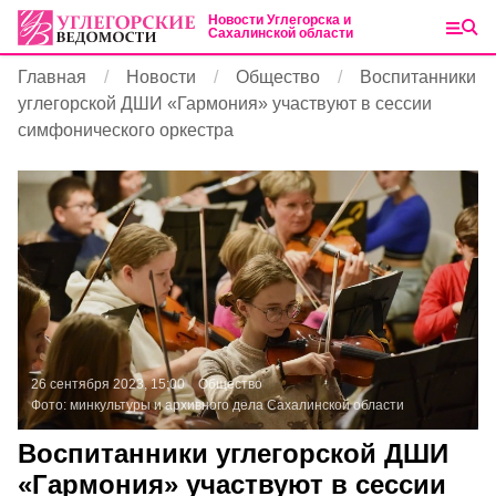
Новости Углегорска и
Сахалинской области
Главная
Новости
Общество
Воспитанники
углегорской ДШИ «Гармония» участвуют в сессии
симфонического оркестра
26 сентября 2023, 15:00
Общество
Фото:
минкультуры и архивного дела Сахалинской области
Воспитанники углегорской ДШИ
«Гармония» участвуют в сессии