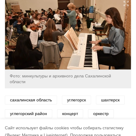
Фото: минкультуры и архивного дела Сахалинской
области
сахалинская область
углегорск
шахтерск
углегорский район
концерт
оркестр
культура
Cайт использует файлы cookies чтобы собирать статистику
(Яндекс.Метрика и Liveinternet).
Продолжая пользоваться