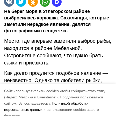
На берег моря в Углегорском районе
выбросилась корюшка. Сахалинцы, которые
заметили нередкое явление, делятся
фотографиями в соцсетях.
Место, где впервые заметили выброс рыбы,
находится в районе Мебельной.
Островитяне сообщают, что нужно брать
сачки и приезжать.
Как долго продлится подобное явление —
неизвестно. Однако те любители рыбки,
которые успели приехать в обозначенное
Cайт использует файлы cookies чтобы собирать статистику
место, уже смогли собрать весомый улов.
(Яндекс.Метрика и Liveinternet).
Продолжая пользоваться
сайтом, Вы соглашаетесь с
Политикой обработки
Подписывайтесь на наш Telegram
Понравилась статья?
персональных данных
и использовании cookies вашего
канал
по оценке
5
пользователей
браузера.