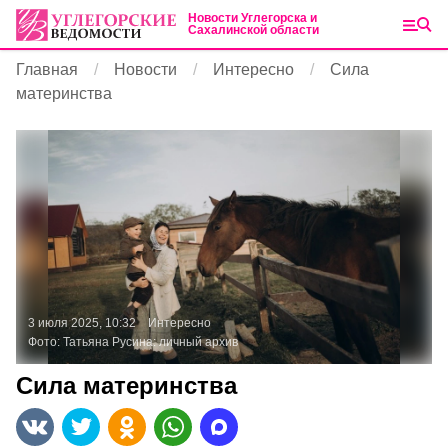
Новости Углегорска и
Сахалинской области
Главная
Новости
Интересно
Сила
материнства
3 июля 2025, 10:32
Интересно
Фото:
Татьяна Русина: личный архив
Сила материнства