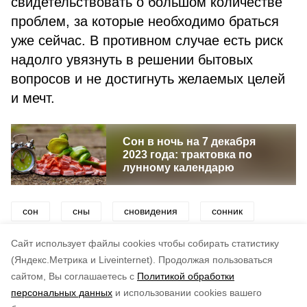
свидетельствовать о большом количестве
проблем, за которые необходимо браться
уже сейчас. В противном случае есть риск
надолго увязнуть в решении бытовых
вопросов и не достигнуть желаемых целей
и мечт.
Сон в ночь на 7 декабря
2023 года: трактовка по
лунному календарю
сон
сны
сновидения
сонник
календарь
Cайт использует файлы cookies чтобы собирать статистику
(Яндекс.Метрика и Liveinternet).
Продолжая пользоваться
сайтом, Вы соглашаетесь с
Политикой обработки
Подписывайтесь на наш Telegram
Понравилась статья?
персональных данных
и использовании cookies вашего
канал
по оценке
3
пользователей